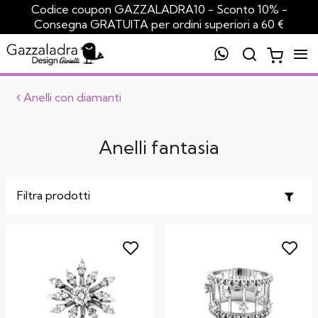
Codice coupon GAZZALADRA10 - Sconto 10% -
Consegna GRATUITA per ordini superiori a 60 €
Anelli con diamanti
Anelli fantasia
Toggl
Filtra prodotti
naviga