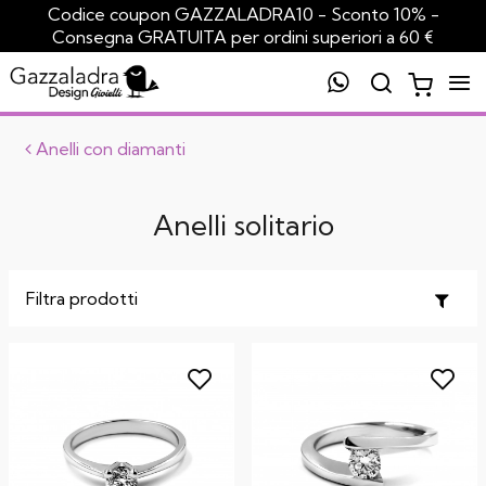
Codice coupon GAZZALADRA10 - Sconto 10% -
Consegna GRATUITA per ordini superiori a 60 €
Anelli con diamanti
Anelli solitario
Toggl
Filtra prodotti
naviga