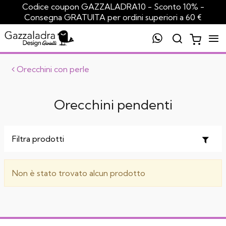
Codice coupon GAZZALADRA10 - Sconto 10% -
Consegna GRATUITA per ordini superiori a 60 €
Orecchini con perle
Orecchini pendenti
Toggl
Filtra prodotti
naviga
Non è stato trovato alcun prodotto