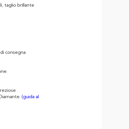
, taglio brillante
i di consegna
one.
preziose
l Diamante.
(guida al