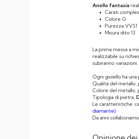
Anello fantasia
real
Carati compless
Colore G
Purezza VVS1
Misura dito
La prima messa a misu
realizzabile su richi
subiranno variazioni.
Ogni gioiello ha una p
Qualità del metallo
Colore del metallo, p
Tipologia di pietra,
Le caratteristiche: 
diamante)
Da anni collaboriamo
Opinione dei 