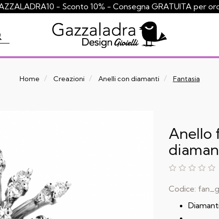
ZZALADRA10 - Sconto 10% - Consegna GRATUITA per ordini
Home
Creazioni
Anelli con diamanti
Fantasia
Anello 
diaman
Codice:
fan_g
Diamanti 