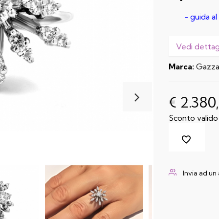
- guida a
Vedi dettagl
Marca:
Gazza
€ 2.380
Sconto valido 
Invia ad un