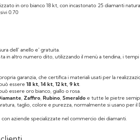
izzato in oro bianco 18 kt, con incastonato 25 diamanti naturali
ivi 0.70
 13
ra dell' anello e' gratuita.
esta in altro numero dito, utilizzando il menù a tendina, i temp
ropria garanzia, che certifica i materiali usati per la realizzazi
, può essere
18 kt, 14 kt, 12 kt, 9 kt
.
uò essere oro bianco, giallo o rosa.
Diamante
,
Zaffiro
,
Rubino
,
Smeraldo
e tutte le pietre semi
caratura, taglio, colore e purezza, normalmente si usano per i
 con aziende specializzate nel commercio dei diamanti.
clienti