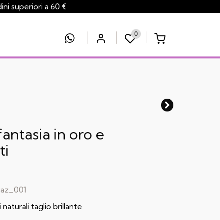
 superiori a 60 €
0
fantasia in oro e
ti
az_001
naturali taglio brillante